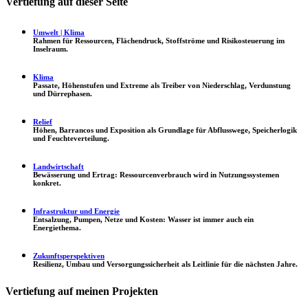
Vertiefung auf dieser Seite
Umwelt | Klima
Rahmen für Ressourcen, Flächendruck, Stoffströme und Risikosteuerung im
Inselraum.
Klima
Passate, Höhenstufen und Extreme als Treiber von Niederschlag, Verdunstung
und Dürrephasen.
Relief
Höhen, Barrancos und Exposition als Grundlage für Abflusswege, Speicherlogik
und Feuchteverteilung.
Landwirtschaft
Bewässerung und Ertrag: Ressourcenverbrauch wird in Nutzungssystemen
konkret.
Infrastruktur und Energie
Entsalzung, Pumpen, Netze und Kosten: Wasser ist immer auch ein
Energiethema.
Zukunftsperspektiven
Resilienz, Umbau und Versorgungssicherheit als Leitlinie für die nächsten Jahre.
Vertiefung auf meinen Projekten