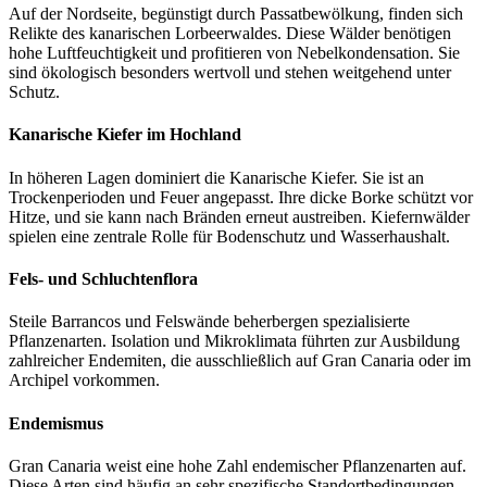
Auf der Nordseite, begünstigt durch Passatbewölkung, finden sich
Relikte des kanarischen Lorbeerwaldes. Diese Wälder benötigen
hohe Luftfeuchtigkeit und profitieren von Nebelkondensation. Sie
sind ökologisch besonders wertvoll und stehen weitgehend unter
Schutz.
Kanarische Kiefer im Hochland
In höheren Lagen dominiert die Kanarische Kiefer. Sie ist an
Trockenperioden und Feuer angepasst. Ihre dicke Borke schützt vor
Hitze, und sie kann nach Bränden erneut austreiben. Kiefernwälder
spielen eine zentrale Rolle für Bodenschutz und Wasserhaushalt.
Fels- und Schluchtenflora
Steile Barrancos und Felswände beherbergen spezialisierte
Pflanzenarten. Isolation und Mikroklimata führten zur Ausbildung
zahlreicher Endemiten, die ausschließlich auf Gran Canaria oder im
Archipel vorkommen.
Endemismus
Gran Canaria weist eine hohe Zahl endemischer Pflanzenarten auf.
Diese Arten sind häufig an sehr spezifische Standortbedingungen